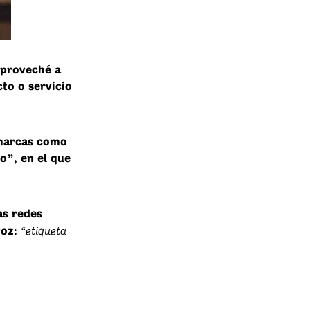
Aproveché a
to o servicio
 marcas como
o”, en el que
as redes
“etiqueta
voz: