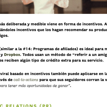
ás deliberada y medible viene en forma de incentivos. 
 dándoles incentivos que los hagan recomendar su produc
igos.
(similar a la
#14: Programas de afiliados
) es ideal para
y
Dropbox
. Todos usan un método de “referir a un amig
es reciben algún tipo de crédito extra para su servicio.
 viral basado en incentivos también puede aplicarse en l
call-to-actions
ravés de
para que sus seguidores corran la 
para tener más oportunidades de ganar”
.
IC RELATIONS (PR)