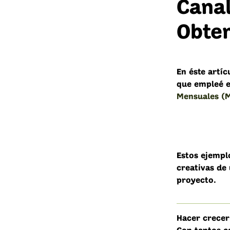
Cana
Obte
En éste artí
que empleé e
Mensuales (
Estos ejempl
creativas de
proyecto.
Hacer crecer