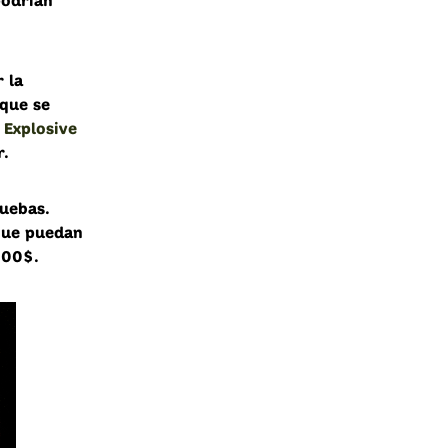
podrían
 la
que se
 Explosive
r.
ruebas
.
que puedan
000$.