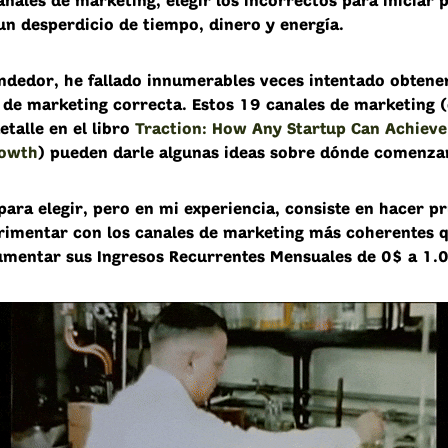
nales de marketing, elegir los incorrectos para iniciar 
un desperdicio de tiempo, dinero y energía.
edor, he fallado innumerables veces intentado obtener
de marketing correcta. Estos
19 canales de marketing
(
etalle en el libro
Traction: How Any Startup Can Achieve
owth
) pueden darle algunas ideas sobre dónde comenza
ara elegir, pero en mi experiencia, consiste en
hacer p
rimentar con los canales de marketing más coherentes 
umentar sus Ingresos Recurrentes Mensuales de 0$ a 1.