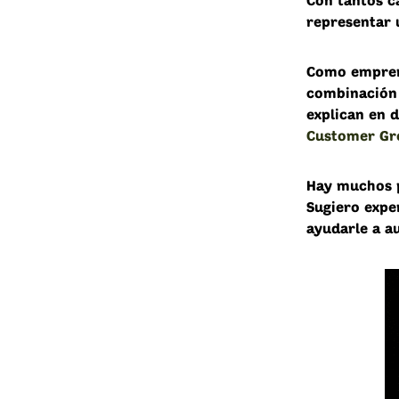
Con tantos ca
representar 
Como emprend
combinación 
explican en d
Customer Gr
Hay muchos p
Sugiero expe
ayudarle a a