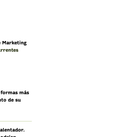
e Marketing
urrentes
s formas más
nto de su
salentador.