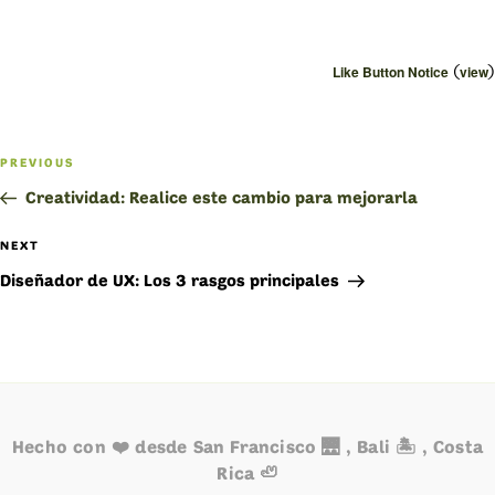
(
)
Like Button Notice
view
Navegación
PREVIOUS
Previous
de
Post
Creatividad: Realice este cambio para mejorarla
entradas
NEXT
Next
Post
Diseñador de UX: Los 3 rasgos principales
Hecho con ❤️ desde San Francisco 🌉 , Bali 🏝️ , Costa
Rica 🦥