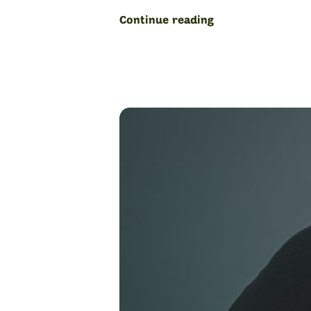
“Slack
Continue reading
&
Flickr:
de
fracasos
a
empresas
millonarias”