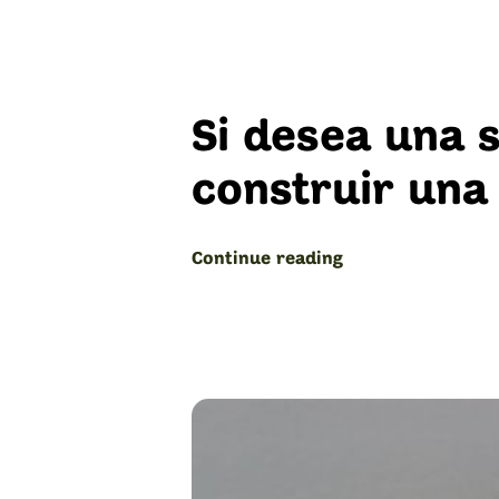
Si desea una 
construir una
“Comunidad
Continue reading
leal
para
un
emprendimiento
exitoso”