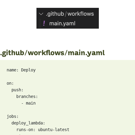
.github/workflows/main.yaml
name: Deploy

on:

  push:

    branches:

      - main

jobs:

  deploy_lambda:

    runs-on: ubuntu-latest
