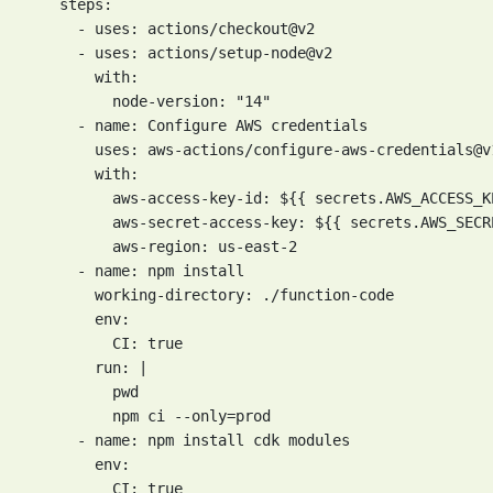
    steps:

      - uses: actions/checkout@v2

      - uses: actions/setup-node@v2

        with:

          node-version: "14"

      - name: Configure AWS credentials

        uses: aws-actions/configure-aws-credentials@v1
        with:

          aws-access-key-id: ${{ secrets.AWS_ACCESS_KE
          aws-secret-access-key: ${{ secrets.AWS_SECR
          aws-region: us-east-2

      - name: npm install

        working-directory: ./function-code

        env:

          CI: true

        run: |

          pwd

          npm ci --only=prod

      - name: npm install cdk modules

        env:

          CI: true
