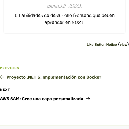
mayo 12, 2021
5 habilidades de desarrollo frontend que deben
aprender en 2021
(
)
Like Button Notice
view
Navegación
PREVIOUS
Previous
de
Post
Proyecto .NET 5: Implementación con Docker
entradas
NEXT
Next
Post
AWS SAM: Cree una capa personalizada