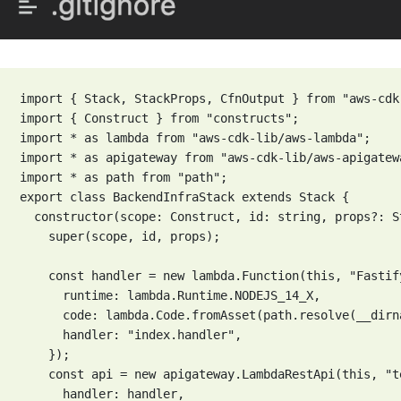
import { Stack, StackProps, CfnOutput } from "aws-cdk-
import { Construct } from "constructs";

import * as lambda from "aws-cdk-lib/aws-lambda";

import * as apigateway from "aws-cdk-lib/aws-apigatewa
import * as path from "path";

export class BackendInfraStack extends Stack {

  constructor(scope: Construct, id: string, props?: St
    super(scope, id, props);

    const handler = new lambda.Function(this, "Fastify
      runtime: lambda.Runtime.NODEJS_14_X,

      code: lambda.Code.fromAsset(path.resolve(__dirn
      handler: "index.handler",

    });

    const api = new apigateway.LambdaRestApi(this, "te
      handler: handler,
