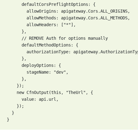
      defaultCorsPreflightOptions: {

        allowOrigins: apigateway.Cors.ALL_ORIGINS,

        allowMethods: apigateway.Cors.ALL_METHODS,

        allowHeaders: ["*"],

      },

      // REMOVE Auth for options manually

      defaultMethodOptions: {

        authorizationType: apigateway.AuthorizationTyp
      },

      deployOptions: {

        stageName: "dev",

      },

    });

    new CfnOutput(this, "TheUrl", {

      value: api.url,

    });

  }

}