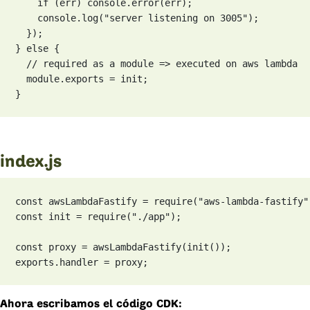
    if (err) console.error(err);

    console.log("server listening on 3005");

  });

} else {

  // required as a module => executed on aws lambda

  module.exports = init;

}
index.js
const awsLambdaFastify = require("aws-lambda-fastify")
const init = require("./app");

const proxy = awsLambdaFastify(init());

exports.handler = proxy;
Ahora escribamos el código CDK: