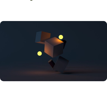
+
AutoScale
+
Lifecycle
Hooks
+
Lambda”