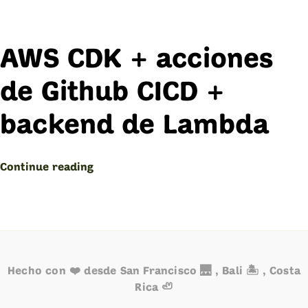
AWS CDK + acciones
de Github CICD +
backend de Lambda
“AWS
Continue reading
CDK
+
Github
CICD
+
backend
Hecho con ❤️ desde San Francisco 🌉 , Bali 🏝️ , Costa
de
Rica 🦥
Lambda”