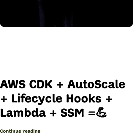
AWS CDK + AutoScale
+ Lifecycle Hooks +
Lambda + SSM =💪
“CDK
Continue reading