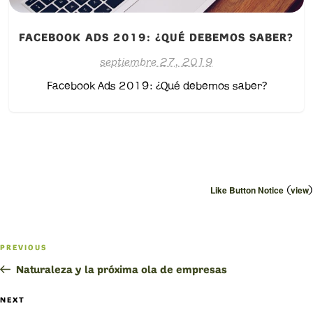
FACEBOOK ADS 2019: ¿QUÉ DEBEMOS SABER?
septiembre 27, 2019
Facebook Ads 2019: ¿Qué debemos saber?
(
)
Like Button Notice
view
Navegación
PREVIOUS
Previous
de
Post
Naturaleza y la próxima ola de empresas
entradas
NEXT
Next