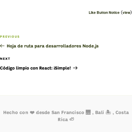
(
)
Like Button Notice
view
Navegación
PREVIOUS
Previous
de
Post
Hoja de ruta para desarrolladores Node.js
entradas
NEXT
Next
Post
Código limpio con React: ¡Simple!
Hecho con ❤️ desde San Francisco 🌉 , Bali 🏝️ , Costa
Rica 🦥