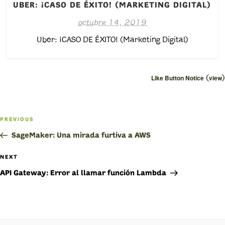
UBER: ¡CASO DE ÉXITO! (MARKETING DIGITAL)
octubre 14, 2019
Uber: ¡CASO DE ÉXITO! (Marketing Digital)
(
)
Like Button Notice
view
Navegación
PREVIOUS
Previous
de
Post
SageMaker: Una mirada furtiva a AWS
entradas
NEXT
Next
Post
API Gateway: Error al llamar función Lambda