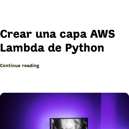
Crear una capa AWS
Lambda de Python
“Crear
Continue reading
una
capa
AWS
Lambda
de
Python”