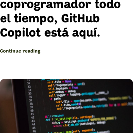
coprogramador todo
el tiempo, GitHub
Copilot está aquí.
“CoPilot
Continue reading
de
GitHub
está
aquí
para
ti”