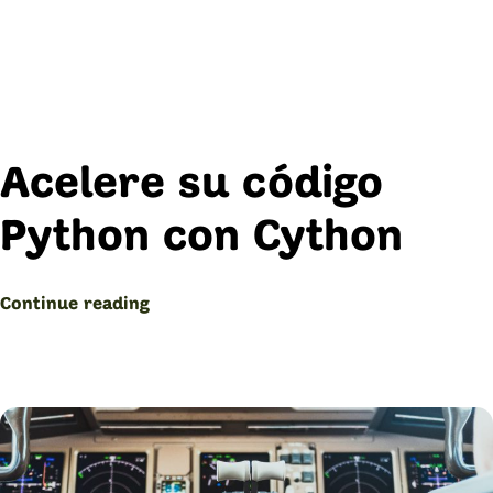
Acelere su código
Python con Cython
“Cython:
Continue reading
Acelere
su
código
Python”