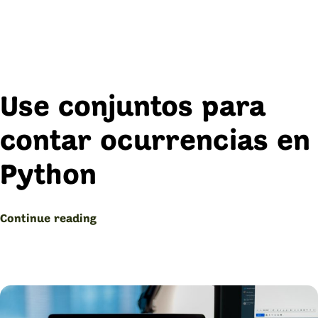
Use conjuntos para
contar ocurrencias en
Python
“Conjuntos
Continue reading
para
contar
ocurrencias
en
Python”