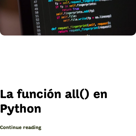
La función all() en
Python
“Función
Continue reading
all()