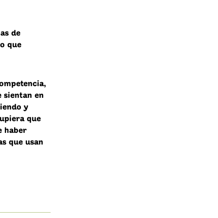
mas de
lo que
competencia,
 sientan en
ciendo y
supiera que
e haber
as que usan