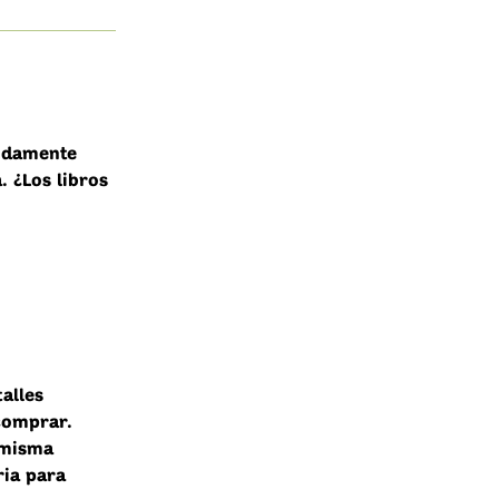
endamente
. ¿Los libros
talles
comprar.
 misma
ria para