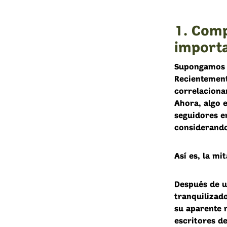
1. Comp
import
Supongamos q
Recientement
correlacionar
Ahora, algo 
seguidores e
considerando
Así es, la mi
Después de u
tranquilizado
su aparente 
escritores de