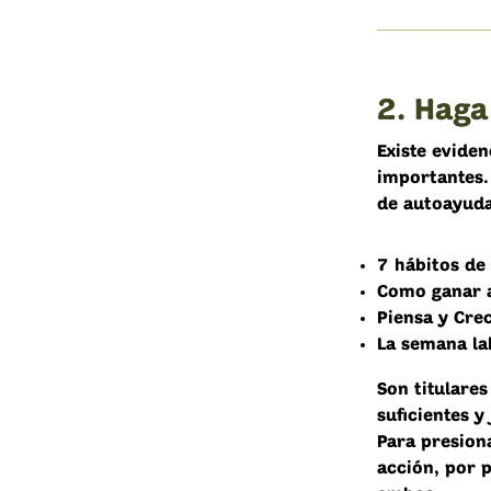
2. Haga
Existe evide
importantes. 
de autoayuda
7 hábitos de
Como ganar a
Piensa y Cre
La semana la
Son titulare
suficientes 
Para presion
acción, por p