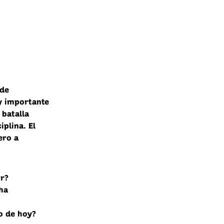
ede
y importante
 batalla
iplina. El
ero a
or?
ha
o de hoy?