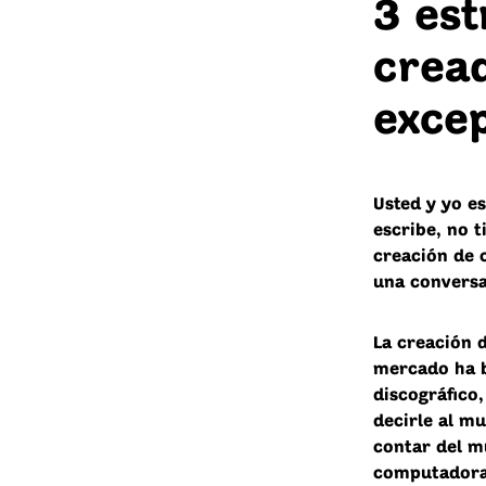
3 est
crea
exce
Usted y yo es
escribe, no 
creación de 
una conversa
La creación 
mercado ha b
discográfico,
decirle al mu
contar del m
computadora 