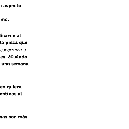
n aspecto
imo.
icaron al
la pieza que
esperanza y
e
nes. ¿Cuándo
e una semana
en quiera
eptivos al
onas son más