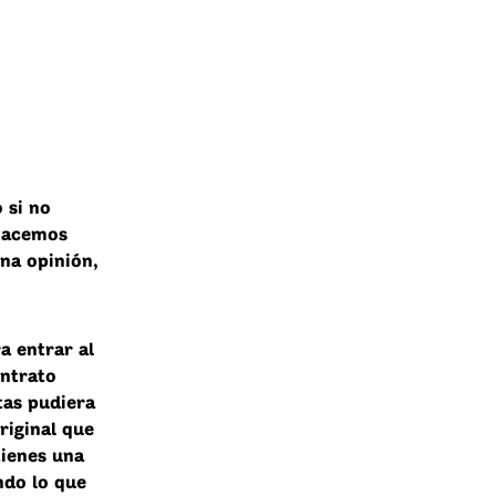
 si no
 hacemos
na opinión,
a entrar al
ontrato
tas pudiera
riginal que
tienes una
ndo lo que