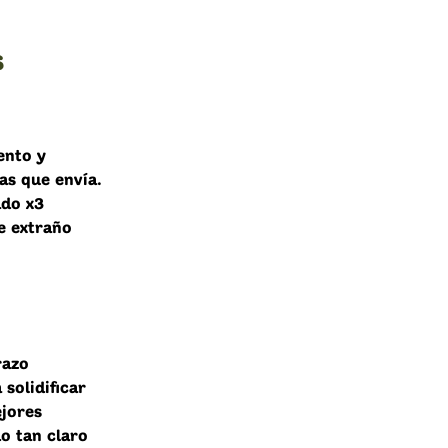
s
.
ento y
as que envía.
ado x3
e extraño
razo
solidificar
jores
o tan claro