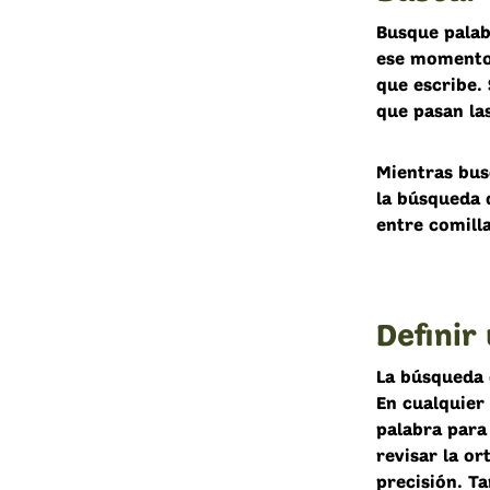
Busque palabr
ese momento,
que escribe. 
que pasan la
Mientras busc
la búsqueda 
entre comill
Definir
La búsqueda d
En cualquier
palabra para 
revisar la or
precisión. T