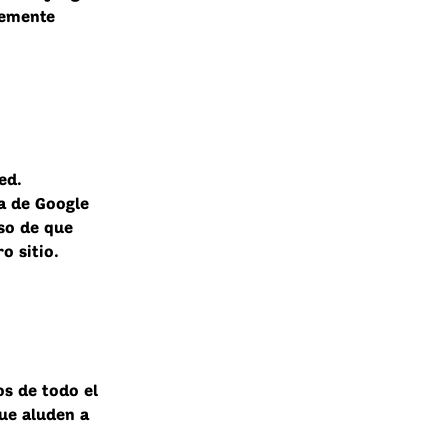
lemente
ed.
a de Google
aso de que
o sitio.
os de todo el
ue aluden a