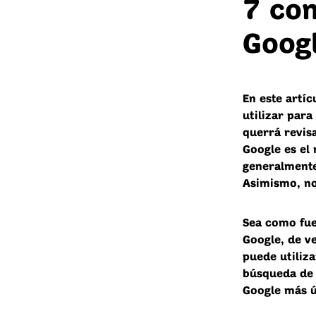
7 co
Googl
En este artí
utilizar para
querrá revis
Google es el
generalmente
Asimismo, no
Sea como fuer
Google, de v
puede utiliz
búsqueda de 
Google más út