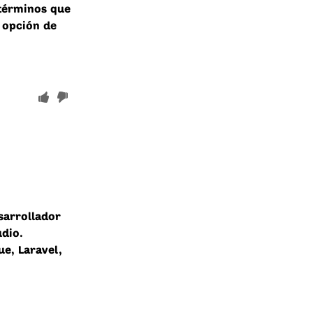
 términos que
a opción de
sarrollador
udio.
ue, Laravel,