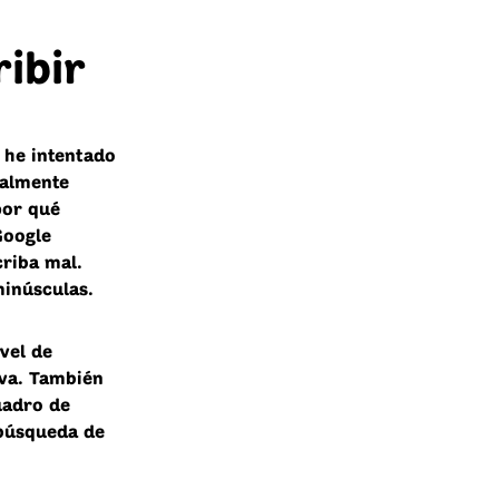
ibir
 he intentado
ealmente
por qué
Google
riba mal.
minúsculas.
vel de
va. También
uadro de
 búsqueda de