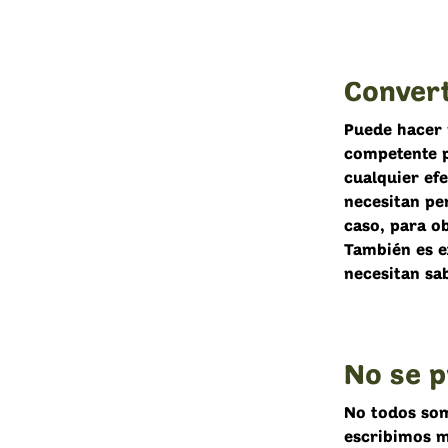
Conver
Puede hacer 
competente p
cualquier efe
necesitan pen
caso, para o
También es e
necesitan sab
No se p
No todos som
escribimos m