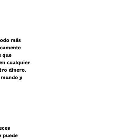
étodo más
icamente
s que
 en cualquier
tro dinero.
l mundo y
eces
e puede