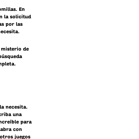
millas. En
 la solicitud
as por las
ecesita.
l misterio de
 búsqueda
mpleta.
la necesita.
criba una
increíble para
labra con
 otros juegos