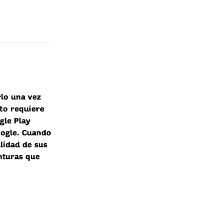
rlo una vez
sto requiere
gle Play
oogle. Cuando
alidad de sus
nturas que