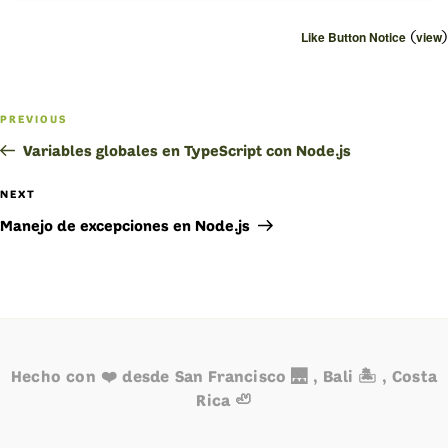
(
)
Like Button Notice
view
Navegación
PREVIOUS
Previous
de
Post
Variables globales en TypeScript con Node.js
entradas
NEXT
Next
Post
Manejo de excepciones en Node.js
Hecho con ❤️ desde San Francisco 🌉 , Bali 🏝️ , Costa
Rica 🦥