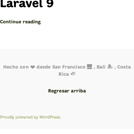
Laravel 9
“Notificaciones
Continue reading
de
Telegram
con
Laravel
9”
Hecho con ❤️ desde San Francisco 🌉 , Bali 🏝️ , Costa
Rica 🦥
Regresar arriba
Proudly powered by WordPress