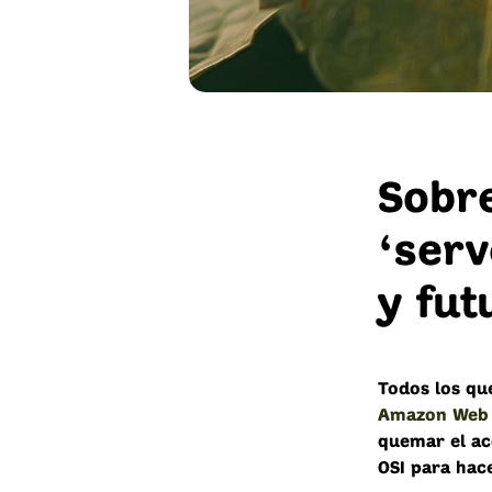
Sobre
‘serv
y fut
Todos los qu
Amazon Web S
quemar el ac
OSI para hac