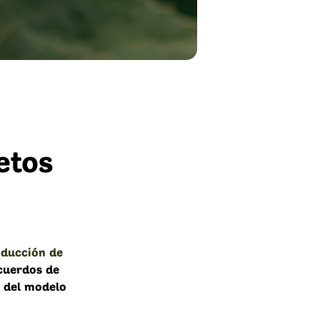
etos
oducción de
cuerdos de
s del modelo