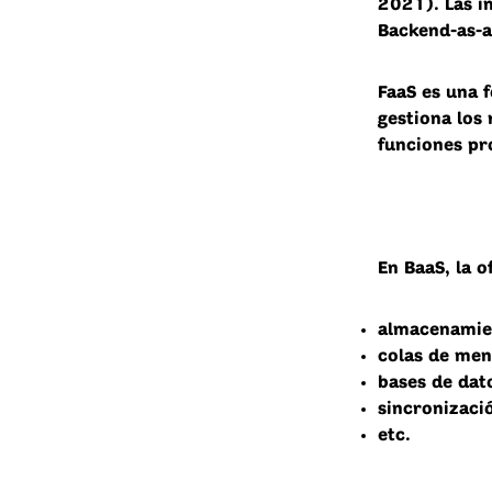
2021). Las i
Backend-as-a-
FaaS es una 
gestiona los 
funciones pr
En BaaS, la 
almacenamien
colas de men
bases de dat
sincronizació
etc.