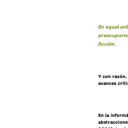
En aquel ent
preocuparno
ficción.
Y con razón,
avances críti
En la inform
abstracciones