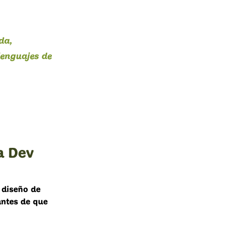
da,
lenguajes de
a Dev
 diseño de
antes de que