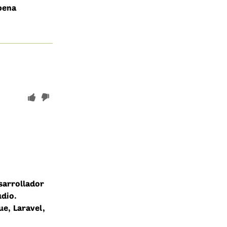
 pena
sarrollador
udio.
ue, Laravel,