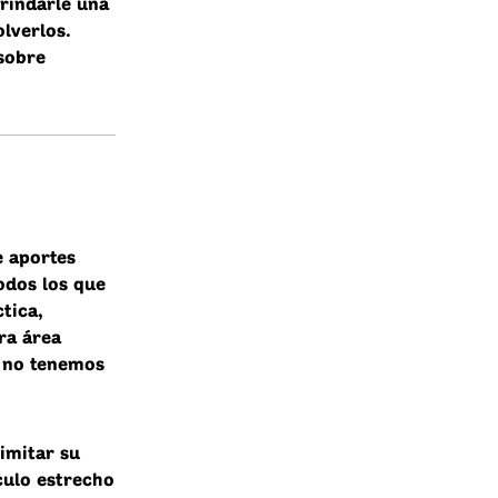
brindarle una
lverlos.
 sobre
e aportes
odos los que
tica,
ra área
e no tenemos
imitar su
culo estrecho