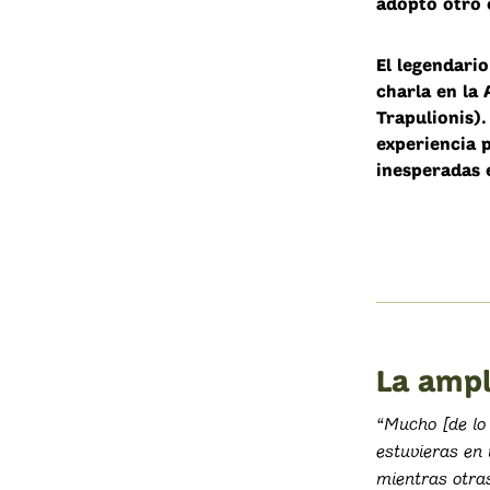
adoptó otro 
El legendari
charla en la
Trapulionis).
experiencia 
inesperadas 
La ampl
“Mucho [de lo 
estuvieras en 
mientras otra