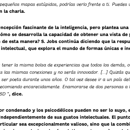
pequeños mapas estúpidos, podrías verlo frente a ti. Puedes v
n la charla.
ncepción fascinante de la inteligencia, pero plantea una
cómo se desarrolla la capacidad de obtener una vista de 
n de esta manera? S. Jobs continúa diciendo que la respu
intelectual, que explora el mundo de formas únicas e in
 tener la misma bolsa de experiencias que todos los demás, o
ás las mismas conexiones y no serás innovador. […] Quizás q
y ser poeta durante unos años. O tal vez desee ir a un país del
recomiendo encarecidamente. Enamorarse de dos personas a l
SD ”
, dice.
or condenado y los psicodélicos pueden no ser lo suyo, e
independientemente de sus gustos intelectuales. El punt
articular sea excepcionalmente valioso, sino que la comb