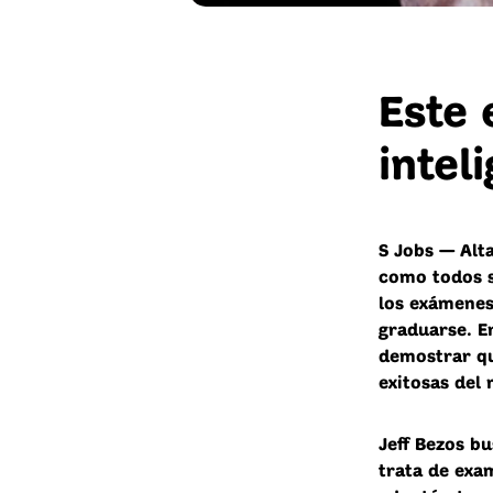
Este 
intel
S Jobs — Alta
como todos s
los exámenes 
graduarse. En
demostrar qu
exitosas del
Jeff Bezos b
trata de exam