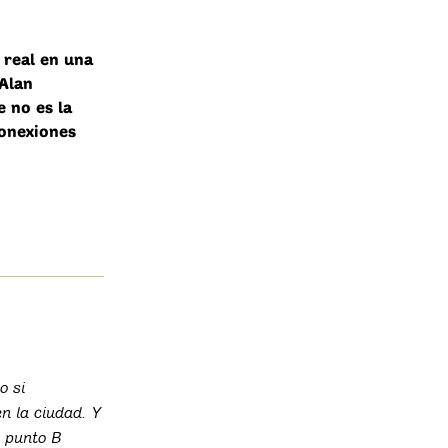
 real en una
Alan
e no es la
conexiones
o si
n la ciudad. Y
l punto B