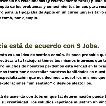
eriencia no relacionadas (y relativamente raras) puede 
mplia de los problemas y conocimientos únicos para reso
ró para la tipografía de Apple en un curso universitario
ue tomó, por ejemplo.
cia está de acuerdo con S Jobs.
, esta es una idea de sentido común. Es poco probable qu
ctivas a tu trabajo si tienes los mismos intereses que t
ero muchos de nosotros perdemos esta verdad en la prác
os tanto por desarrollar nuestras habilidades en nuest
 especialización que nos decimos a nosotros mismos qu
exploraciones “sin sentido” o desvíos aleatorios.
stá de acuerdo con Jobs en que tal determinación puede l
y su creatividad. Los estudios repetidos muestran un vín