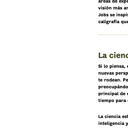
áreas de exp
visión más a
Jobs se inspi
caligrafía q
La cien
Si lo piensa
nuevas perspe
te rodean. P
preocupándon
principal de
tiempo para 
La ciencia e
inteligencia 