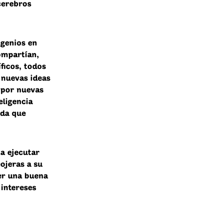
cerebros
 genios en
ompartían,
ficos, todos
 nuevas ideas
 por nuevas
eligencia
ida que
ta ejecutar
ojeras a su
ner una buena
 intereses