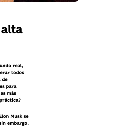
 alta
mundo real,
erar todos
s de
tes para
nas más
práctica
?
 Elon Musk se
 sin embargo,