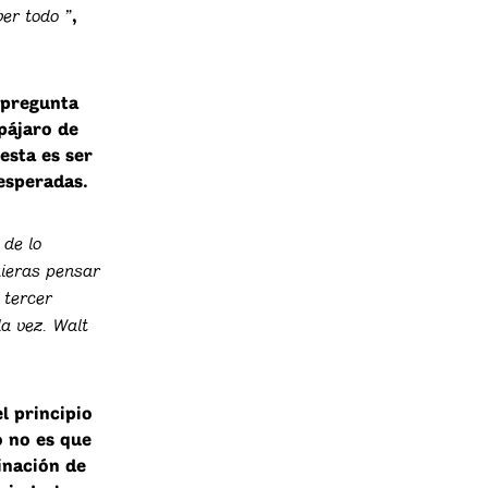
er todo ”
,
 pregunta
pájaro de
esta es ser
esperadas.
 de lo
uieras pensar
 tercer
a vez. Walt
l principio
o no es que
inación de