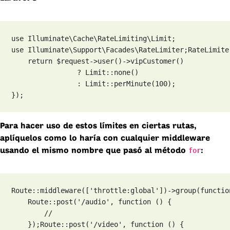
use Illuminate\Cache\RateLimiting\Limit;

use Illuminate\Support\Facades\RateLimiter;
RateLimite
    return $request->user()->vipCustomer()

                ? Limit::none()

                : Limit::perMinute(100);

});
Para hacer uso de estos límites en ciertas rutas,
aplíquelos como lo haría con cualquier middleware
for
usando el mismo nombre que pasó al método
:
Route::middleware(['throttle:global'])->group(function
    Route::post('/audio', function () {

        //

    });
Route::post('/video', function () {
