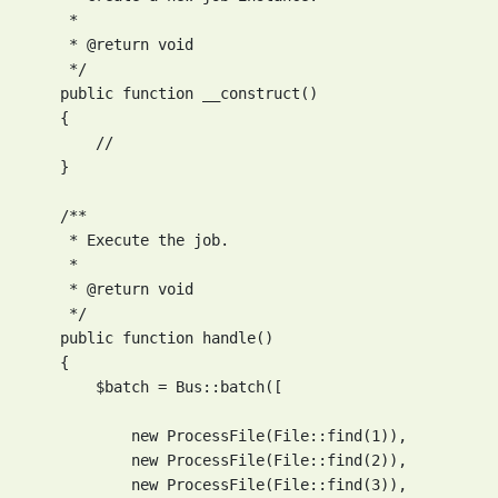
     *

     * @return void

     */

    public function __construct()

    {

        //

    }

    /**

     * Execute the job.

     *

     * @return void

     */

    public function handle()

    {

        $batch = Bus::batch([

            new ProcessFile(File::find(1)),

            new ProcessFile(File::find(2)),

            new ProcessFile(File::find(3)),
