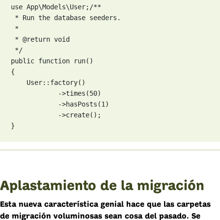
use App\Models\User;
/**

 * Run the database seeders.

 *

 * @return void

 */

public function run()

{

    User::factory()

            ->times(50)

            ->hasPosts(1)

            ->create();

}
Aplastamiento de la migración
Esta nueva característica genial hace que las carpetas
de migración voluminosas sean cosa del pasado. Se