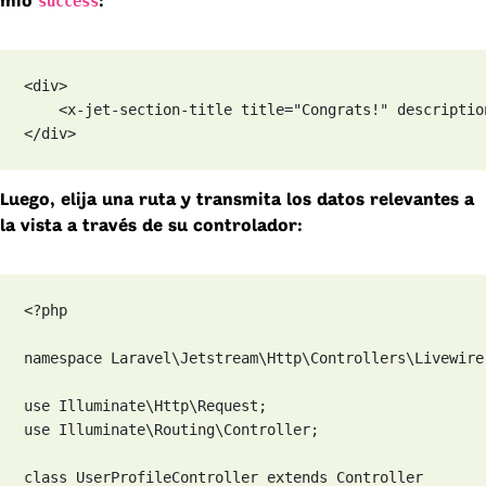
success
mío
:
<div>

    <x-jet-section-title title="Congrats!" descriptio
</div>
Luego, elija una ruta y transmita los datos relevantes a
la vista a través de su controlador:
<?php

namespace Laravel\Jetstream\Http\Controllers\Livewire;
use Illuminate\Http\Request;

use Illuminate\Routing\Controller;

class UserProfileController extends Controller
