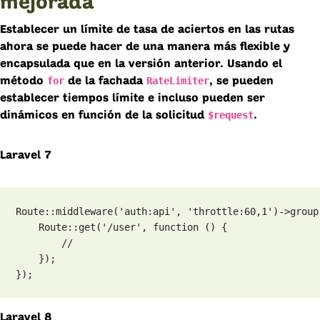
mejorada
Establecer un límite de tasa de aciertos en las rutas
ahora se puede hacer de una manera más flexible y
encapsulada que en la versión anterior. Usando el
for
RateLimiter
método
de la fachada
, se pueden
establecer tiempos límite e incluso pueden ser
$request
dinámicos en función de la solicitud
.
Laravel 7
Route::middleware('auth:api', 'throttle:60,1')->group
    Route::get('/user', function () {

        //

    });

});
Laravel 8