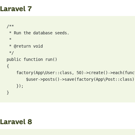
Laravel 7
/**

 * Run the database seeds.

 *

 * @return void

 */

public function run()

{

    factory(App\User::class, 50)->create()->each(func
        $user->posts()->save(factory(App\Post::class)-
    });

}
Laravel 8