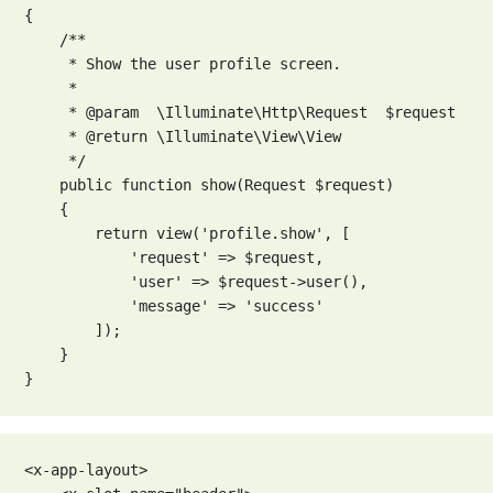
{

    /**

     * Show the user profile screen.

     *

     * @param  \Illuminate\Http\Request  $request

     * @return \Illuminate\View\View

     */

    public function show(Request $request)

    {

        return view('profile.show', [

            'request' => $request,

            'user' => $request->user(),

            'message' => 'success'

        ]);

    }

}
<x-app-layout>
