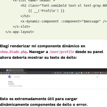
    <x-slot name="header">

        <h2 class="font-semibold text-xl text-gray-80
            {{ __('Profile') }}

        </h2>

        <x-dynamic-component :component="$message" />

    </x-slot>

</x-app-layout>
Elegí renderizar mi componente dinámico en
show.blade.php
/user/profile
. Navegar a
desde su panel
ahora debería mostrar su texto de éxito:
Esto es extremadamente útil para cargar
dinámicamente componentes de éxito o error.