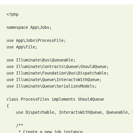
<?php

namespace App\Jobs;

use App\Jobs\ProcessFile;

use App\File;

use Illuminate\Bus\Queueable;

use Illuminate\Contracts\Queue\ShouldQueue;

use Illuminate\Foundation\Bus\Dispatchable;

use Illuminate\Queue\InteractsWithQueue;

use Illuminate\Queue\SerializesModels;

class ProcessFiles implements ShouldQueue

{

    use Dispatchable, InteractsWithQueue, Queueable, 
    /**

     * Create a new job instance.
