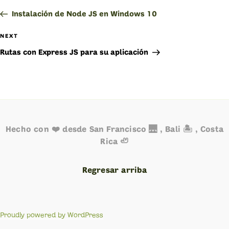
de
Post
Instalación de Node JS en Windows 10
entradas
NEXT
Next
Post
Rutas con Express JS para su aplicación
Hecho con ❤️ desde San Francisco 🌉 , Bali 🏝️ , Costa
Rica 🦥
Regresar arriba
Proudly powered by WordPress