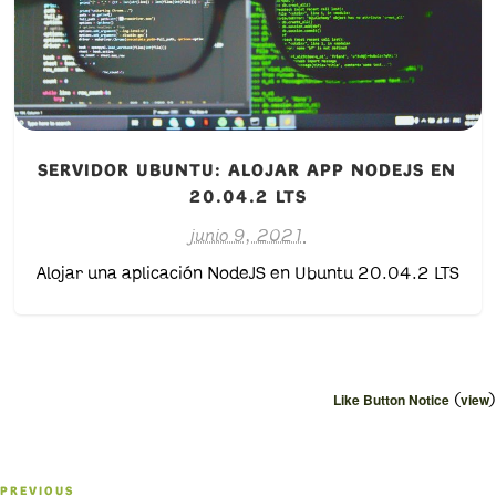
SERVIDOR UBUNTU: ALOJAR APP NODEJS EN
20.04.2 LTS
junio 9, 2021
Alojar una aplicación NodeJS en Ubuntu 20.04.2 LTS
(
)
Like Button Notice
view
Navegación
PREVIOUS
Previous