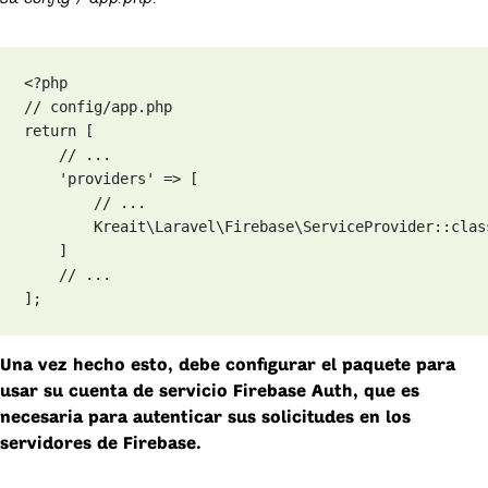
<?php

// config/app.php

return [

    // ...

    'providers' => [

        // ...

        Kreait\Laravel\Firebase\ServiceProvider::class
    ]

    // ...   

];
Una vez hecho esto, debe configurar el paquete para
usar su cuenta de servicio Firebase Auth, que es
necesaria para autenticar sus solicitudes en los
servidores de Firebase.