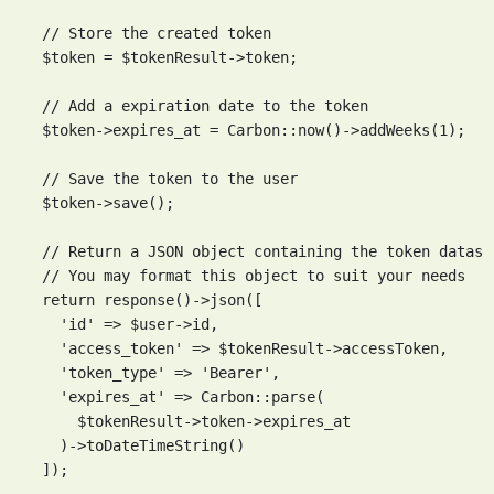
  // Store the created token

  $token = $tokenResult->token;

  // Add a expiration date to the token

  $token->expires_at = Carbon::now()->addWeeks(1);

  // Save the token to the user

  $token->save();

  // Return a JSON object containing the token datas

  // You may format this object to suit your needs

  return response()->json([

    'id' => $user->id,

    'access_token' => $tokenResult->accessToken,

    'token_type' => 'Bearer',

    'expires_at' => Carbon::parse(

      $tokenResult->token->expires_at

    )->toDateTimeString()

  ]);
