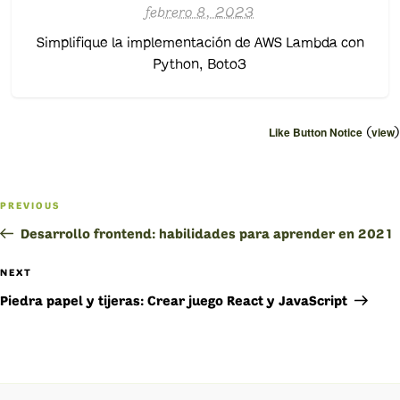
febrero 8, 2023
Simplifique la implementación de AWS Lambda con
Python, Boto3
(
)
Like Button Notice
view
Navegación
PREVIOUS
Previous
de
Post
Desarrollo frontend: habilidades para aprender en 2021
entradas
NEXT
Next
Post
Piedra papel y tijeras: Crear juego React y JavaScript