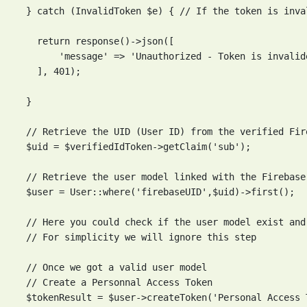
  } catch (InvalidToken $e) { // If the token is inva
    return response()->json([

        'message' => 'Unauthorized - Token is invalid
    ], 401);

  }

  // Retrieve the UID (User ID) from the verified Fir
  $uid = $verifiedIdToken->getClaim('sub');

  // Retrieve the user model linked with the Firebase 
  $user = User::where('firebaseUID',$uid)->first();

  // Here you could check if the user model exist and
  // For simplicity we will ignore this step

  // Once we got a valid user model

  // Create a Personnal Access Token

  $tokenResult = $user->createToken('Personal Access T