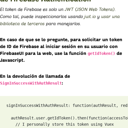
El token de Firebase es solo un
JWT (JSON Web Tokens)
.
Como tal, puede inspeccionarlos usando
jwt.io
y
usar una
biblioteca de terceros
para manejarlos.
En caso de que se lo pregunte, para solicitar un token
de ID de Firebase al iniciar sesión en su usuario con
getIdToken()
FirebaseUI para la web, use la función
de
Javascript.
En la devolución de llamada de
SignInSuccessWithAuthResult
:
signInSuccessWithAuthResult: function(authResult, redi
  authResult.user.getIdToken().then(function(accessTok
    // I personally store this token using Vuex 
