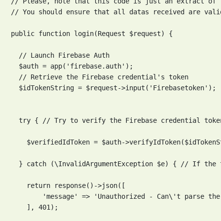
// Please, note that this code is just an extract of 
// You should ensure that all datas received are valid
public function login(Request $request) {

  // Launch Firebase Auth

  $auth = app('firebase.auth');

  // Retrieve the Firebase credential's token

  $idTokenString = $request->input('Firebasetoken');

  try { // Try to verify the Firebase credential token
    $verifiedIdToken = $auth->verifyIdToken($idTokenSt
  } catch (\InvalidArgumentException $e) { // If the 
    return response()->json([

        'message' => 'Unauthorized - Can\'t parse the
    ], 401);        
