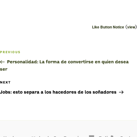
(
)
Like Button Notice
view
Navegación
PREVIOUS
Previous
de
Post
Personalidad: La forma de convertirse en quien desea
ser
entradas
NEXT
Next
Post
Jobs: esto separa a los hacedores de los soñadores