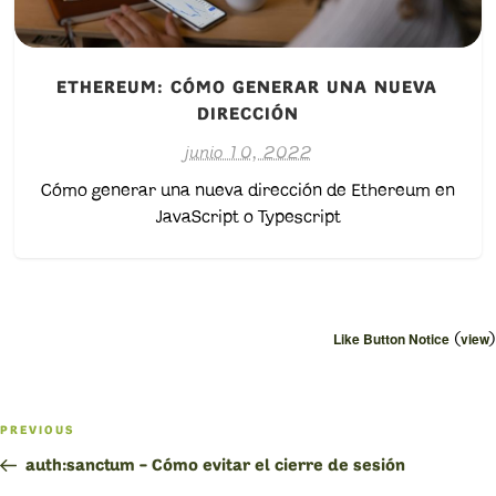
ETHEREUM: CÓMO GENERAR UNA NUEVA
DIRECCIÓN
junio 10, 2022
Cómo generar una nueva dirección de Ethereum en
JavaScript o Typescript
(
)
Like Button Notice
view
Navegación
PREVIOUS
Previous
de
Post
auth:sanctum – Cómo evitar el cierre de sesión