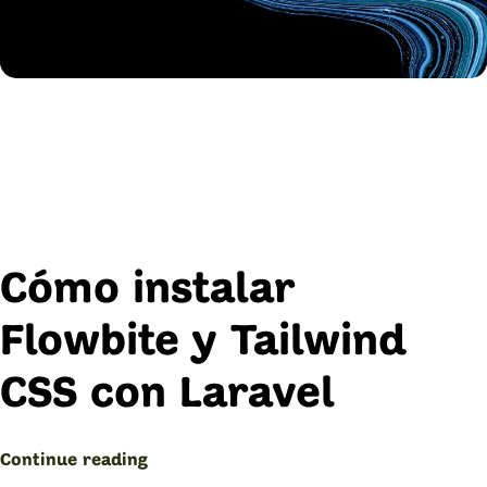
Cómo instalar
Flowbite y Tailwind
CSS con Laravel
“Flowbite
Continue reading
y