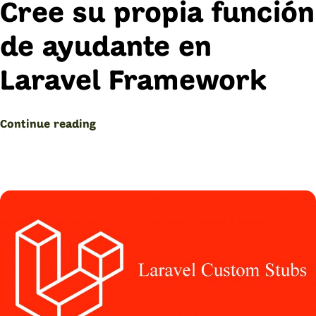
Cree su propia función
de ayudante en
Laravel Framework
“Función
Continue reading
auxiliar:
Crear
función
con
Laravel
Framework”