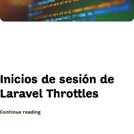
Inicios de sesión de
Laravel Throttles
“Laravel
Continue reading
Throttles:
Inicios
de