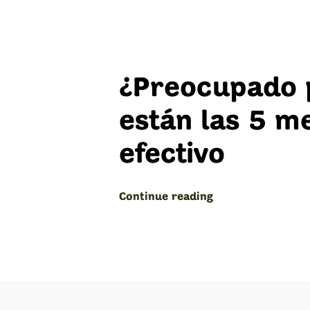
¿Preocupado p
están las 5 m
efectivo
“Freelancer:
Continue reading
5
formas
de
administrar
su
efectivo”